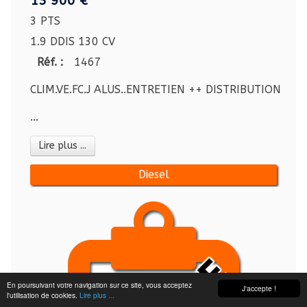
13 900 €
3 PTS
1.9 DDIS 130 CV
Réf. :
1467
CLIM.VE.FC.J ALUS..ENTRETIEN ++ DISTRIBUTION OK
...
Lire plus ...
Diesel
En poursuivant votre navigation sur ce site, vous acceptez
J'accepte !
l'utilisation de cookies.
Lire plus ...