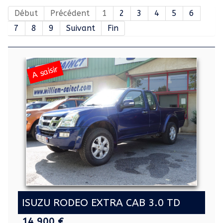
Début
Précédent
1
2
3
4
5
6
7
8
9
Suivant
Fin
A saisir
ISUZU RODEO EXTRA CAB 3.0 TD
14 900 €