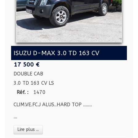
ISUZU D-MAX 3.0 TD 163 CV
17 500 €
DOUBLE CAB
3.0 TD 163 CV LS
Réf. :
1470
CLIM.VE.FC.J ALUS..HARD TOP .......
...
Lire plus ...