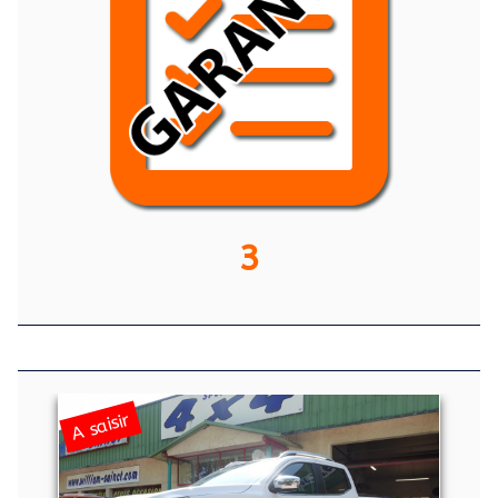
3
A saisir